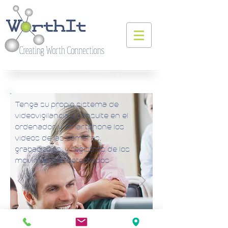
Tenga su propio sistema de
videovigilancia y consulte en el
ordenador y smartphone los
videos de las cámaras,
grabaciones, y registros de los
movimientos detectados