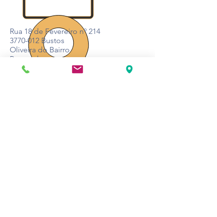
Rua 18 de Fevereiro nº 214
3770-012
Bustos
Oliveira do Bairro
Portugal
www.worthit.pt
Sobre
Blog
Contacto
Soluciones