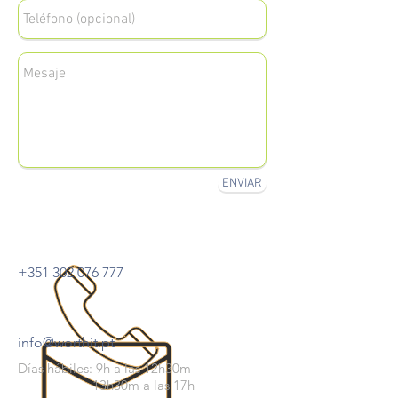
ENVIAR
+351 302 076 777
info@worthit.pt
Días hábiles: 9h a las 12h30m
13h30m a las 17h