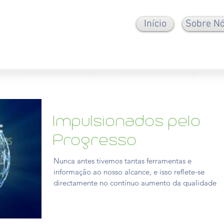
Início
Sobre N
Impulsionados pelo
Progresso
Nunca antes tivemos tantas ferramentas e
informação ao nosso alcance, e isso reflete-se
directamente no contínuo aumento da qualidade e
espe