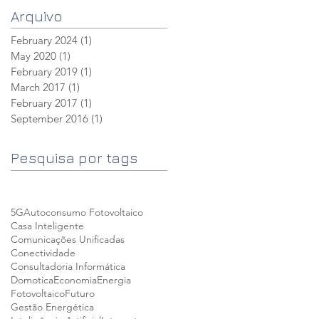
Arquivo
February 2024
(1)
1 post
May 2020
(1)
1 post
February 2019
(1)
1 post
March 2017
(1)
1 post
February 2017
(1)
1 post
September 2016
(1)
1 post
Pesquisa por tags
5G
Autoconsumo Fotovoltaico
Casa Inteligente
Comunicações Unificadas
Conectividade
Consultadoria Informática
Domotica
Economia
Energia
Fotovoltaico
Futuro
Gestão Energética