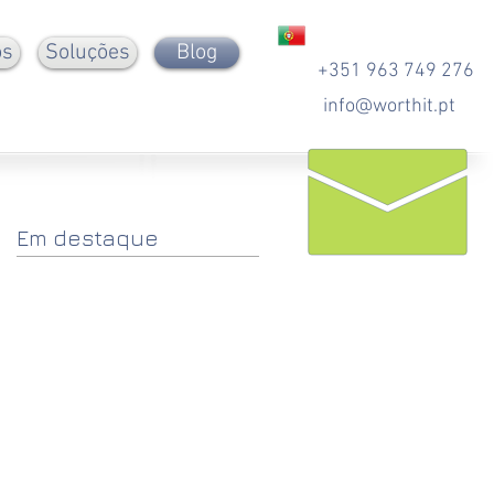
ós
Soluções
Blog
+351 963
749
276
info@worthit.pt
Em destaque