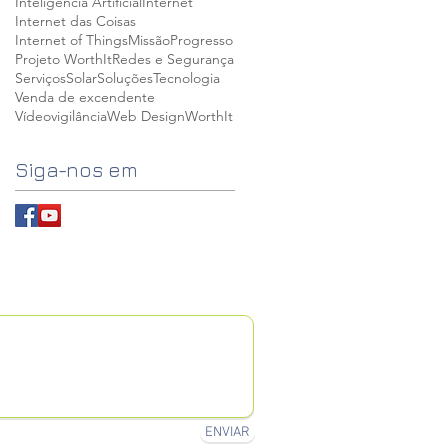
Inteligência Artificial
Internet
Internet das Coisas
Internet of Things
Missão
Progresso
Projeto WorthIt
Redes e Segurança
Serviços
Solar
Soluções
Tecnologia
Venda de excendente
Vídeovigilância
Web Design
WorthIt
Siga-nos em
ENVIAR