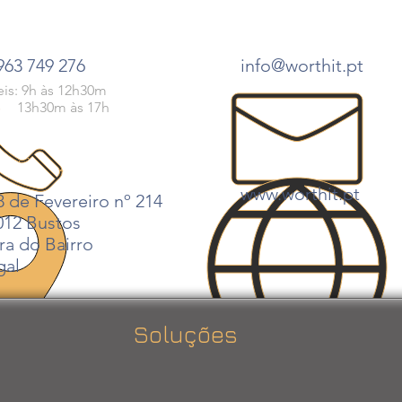
963 749 276
info@worthit.pt
eis: 9h às 12h30m
30m às 17h
www.worthit.pt
8 de Fevereiro nº 214
012 Bustos
ra do Bairro
gal
Soluções