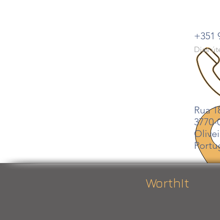
+351 
Dias út
13h
Rua 1
3770-
Olivei
Portu
WorthIt